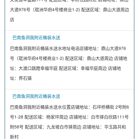
大道976号（琨洲华府4号楼商业1-2) 配送区域：鼎山大道周边
店
巴南鱼洞我附近桶装水送
巴南鱼洞我附近桶装水送水地址电话店铺地址：鼎山大道976
号（琨洲华府4号楼商业1-2) 配送区域：鼎山大道周边 店铺地
址：大渡口跳蹬幸福华庭 配送区域：幸福华庭周边 店铺地
址：界石镇
巴南鱼洞我附近桶装水送
巴南鱼洞我附近桶装水送水位置店铺地址：石坪桥横街 2号附6
号1-28 配送区域：杨家坪周边 店铺地址：白市驿白欣路111号
附58号 配送区域：九龙坡白市驿周边 店铺地址：华玉路共和
新村