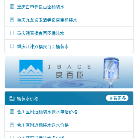
重庆白市驿良百臣桶装水
重庆九龙坡玉清寺良百臣桶装水
重庆观音桥良百臣桶装水
重庆江津双福良百臣桶装水
查看更多
桶装水价格
合川区附近桶装水送水电话价格
合川区附近桶装水送水价格
合川区配送桶装水多少钱