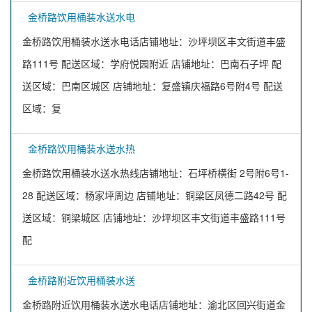
金桥路饮用桶装水送水电
金桥路饮用桶装水送水电话店铺地址：沙坪坝区丰文街道丰盛
路111号 配送区域：学府悦园附近 店铺地址：巴南石子坪 配
送区域：巴南区城区 店铺地址：复盛镇庆福路6号附4号 配送
区域：复
金桥路饮用桶装水送水热
金桥路饮用桶装水送水热线店铺地址：石坪桥横街 2号附6号1-
28 配送区域：杨家坪周边 店铺地址：铜梁区凤德二路42号 配
送区域：铜梁城区 店铺地址：沙坪坝区丰文街道丰盛路111号
配
金桥路附近饮用桶装水送
金桥路附近饮用桶装水送水电话店铺地址：渝北区回兴街道金