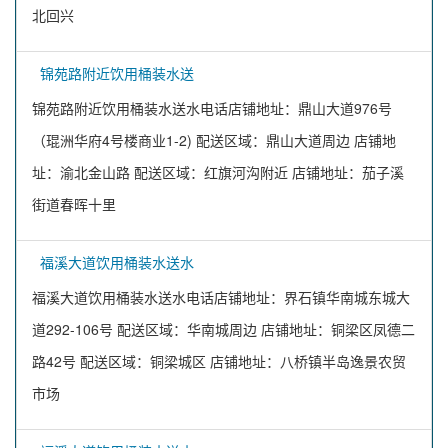
北回兴
锦苑路附近饮用桶装水送
锦苑路附近饮用桶装水送水电话店铺地址：鼎山大道976号
（琨洲华府4号楼商业1-2) 配送区域：鼎山大道周边 店铺地
址：渝北金山路 配送区域：红旗河沟附近 店铺地址：茄子溪
街道春晖十里
福溪大道饮用桶装水送水
福溪大道饮用桶装水送水电话店铺地址：界石镇华南城东城大
道292-106号 配送区域：华南城周边 店铺地址：铜梁区凤德二
路42号 配送区域：铜梁城区 店铺地址：八桥镇半岛逸景农贸
市场