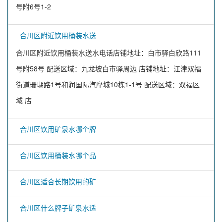
号附6号1-2
合川区附近饮用桶装水送
合川区附近饮用桶装水送水电话店铺地址：白市驿白欣路111
号附58号 配送区域：九龙坡白市驿周边 店铺地址：江津双福
街道珊瑚路1号和润国际汽摩城10栋1-1号 配送区域：双福区
域 店
合川区饮用矿泉水哪个牌
合川区饮用桶装水哪个品
合川区适合长期饮用的矿
合川区什么牌子矿泉水适