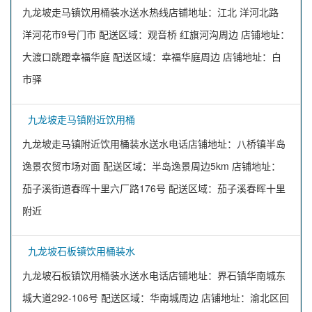
九龙坡走马镇饮用桶装水送水热线店铺地址：江北 洋河北路
洋河花市9号门市 配送区域：观音桥 红旗河沟周边 店铺地址：
大渡口跳蹬幸福华庭 配送区域：幸福华庭周边 店铺地址：白
市驿
九龙坡走马镇附近饮用桶
九龙坡走马镇附近饮用桶装水送水电话店铺地址：八桥镇半岛
逸景农贸市场对面 配送区域：半岛逸景周边5km 店铺地址：
茄子溪街道春晖十里六厂路176号 配送区域：茄子溪春晖十里
附近
九龙坡石板镇饮用桶装水
九龙坡石板镇饮用桶装水送水电话店铺地址：界石镇华南城东
城大道292-106号 配送区域：华南城周边 店铺地址：渝北区回