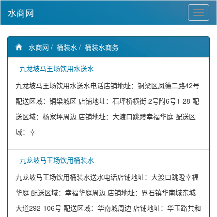
水商网
水商网
/
桶装水
/
桶装水商务
九龙坡马王场饮用水送水
九龙坡马王场饮用水送水电话店铺地址：铜梁区凤德二路42号
配送区域：铜梁城区 店铺地址：石坪桥横街 2号附6号1-28 配
送区域：杨家坪周边 店铺地址：大渡口跳蹬幸福华庭 配送区
域：幸
九龙坡马王场饮用桶装水
九龙坡马王场饮用桶装水送水电话店铺地址：大渡口跳蹬幸福
华庭 配送区域：幸福华庭周边 店铺地址：界石镇华南城东城
大道292-106号 配送区域：华南城周边 店铺地址：华玉路共和