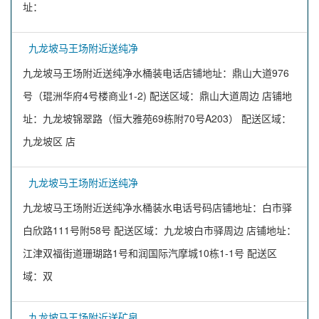
址：
九龙坡马王场附近送纯净
九龙坡马王场附近送纯净水桶装电话店铺地址：鼎山大道976
号（琨洲华府4号楼商业1-2) 配送区域：鼎山大道周边 店铺地
址：九龙坡锦翠路（恒大雅苑69栋附70号A203） 配送区域：
九龙坡区 店
九龙坡马王场附近送纯净
九龙坡马王场附近送纯净水桶装水电话号码店铺地址：白市驿
白欣路111号附58号 配送区域：九龙坡白市驿周边 店铺地址：
江津双福街道珊瑚路1号和润国际汽摩城10栋1-1号 配送区
域：双
九龙坡马王场附近送矿泉