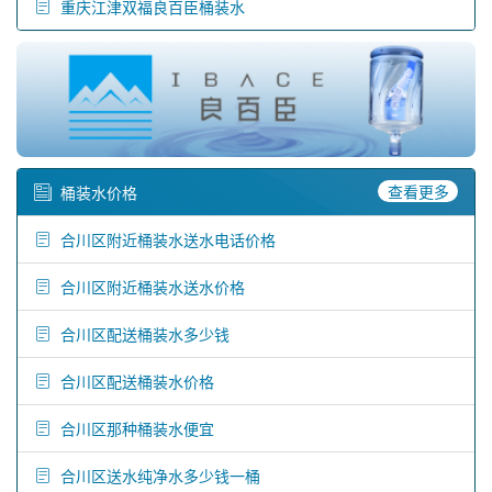
重庆江津双福良百臣桶装水
查看更多
桶装水价格
合川区附近桶装水送水电话价格
合川区附近桶装水送水价格
合川区配送桶装水多少钱
合川区配送桶装水价格
合川区那种桶装水便宜
合川区送水纯净水多少钱一桶