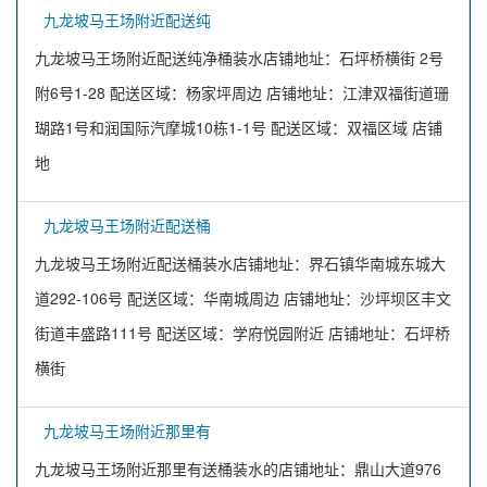
九龙坡马王场附近配送纯
九龙坡马王场附近配送纯净桶装水店铺地址：石坪桥横街 2号
附6号1-28 配送区域：杨家坪周边 店铺地址：江津双福街道珊
瑚路1号和润国际汽摩城10栋1-1号 配送区域：双福区域 店铺
地
九龙坡马王场附近配送桶
九龙坡马王场附近配送桶装水店铺地址：界石镇华南城东城大
道292-106号 配送区域：华南城周边 店铺地址：沙坪坝区丰文
街道丰盛路111号 配送区域：学府悦园附近 店铺地址：石坪桥
横街
九龙坡马王场附近那里有
九龙坡马王场附近那里有送桶装水的店铺地址：鼎山大道976