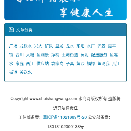
文章分类
广场
龙送水
兴大
矿泉
盘龙
龙水
东阳
水厂
光景
嘉平
镇
合川
大概
鱼洞景
净桶
土湾街道
黄泥
配送服务
鱼嘴
水
家庭
两江
供应站
袁家岗
子真
黄沙
福禄
鱼洞我
几江
街道
关送水
Copyright www.shuishangwang.com 水商网版权所有 盗版将
追究法律责任
工信部备案：
冀ICP备11021689号-20
公安部备案：
13013102000138号