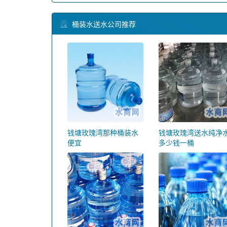
桶装水送水公司推荐
钱塘玫瑰湾那种桶装水
钱塘玫瑰湾送水纯净
便宜
多少钱一桶