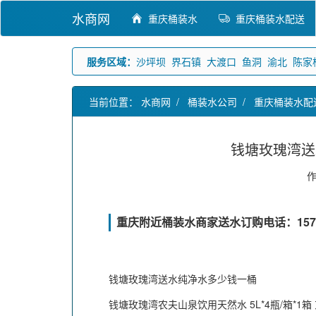
水商网
重庆桶装水
重庆桶装水配送
服务区域：
沙坪坝
界石镇
大渡口
鱼洞
渝北
陈家
当前位置：
水商网
/
桶装水公司
/
重庆桶装水配
钱塘玫瑰湾送
重庆附近桶装水商家送水订购电话：15736
钱塘玫瑰湾送水纯净水多少钱一桶
钱塘玫瑰湾农夫山泉饮用天然水 5L*4瓶/箱*1箱 京