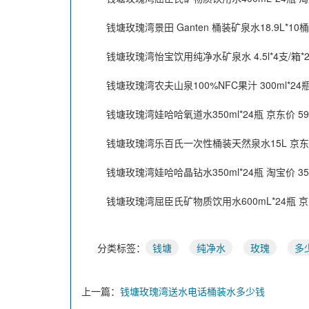
钱塘玫瑰湾景田 Ganten 桶装矿泉水18.9L*10桶
钱塘玫瑰湾怡宝饮用纯净水矿泉水 4.5l*4支/箱*2
钱塘玫瑰湾农夫山泉100%NFC果汁 300ml*24瓶 
钱塘玫瑰湾娃哈哈氧道水350ml*24瓶 京东价 59
钱塘玫瑰湾乐百氏一次性桶装天然泉水15L 京东价 
钱塘玫瑰湾娃哈哈晶钻水350ml*24瓶 淘宝价 35
钱塘玫瑰湾屈臣氏矿物质饮用水600mL*24瓶 京东
分类标签：
钱塘
纯净水
玫瑰
多
上一篇：
钱塘玫瑰湾送水电话桶装水多少钱