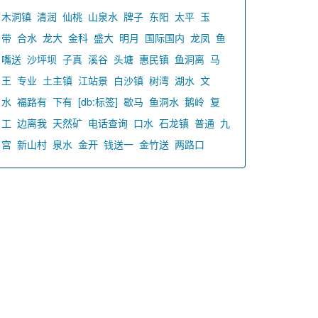
木洞镇
清润
仙桃
山泉水
牌子
东阳
太平
玉
带
合水
龙大
金科
盛大
明月
国际国内
龙凤
鱼
嘴送
沙坪坝
子真
溪谷
头塘
惠民镇
鱼洞离
马
王
专业
土主镇
江站景
白沙镇
树湾
湖水
文
水
福路有
下有
[db:标签]
歇马
鱼洞水
鹅岭
复
工
边离我
天然矿
电话查询
口水
石龙镇
普通
九
宫
新山村
泉水
金开
钱送一
金竹送
两路口