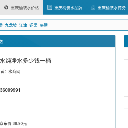
重庆桶装水价格
重庆桶装水品牌
重庆桶装水商务
桥
九龙坡
江津
铜梁
珞璜
送
水纯净水多少钱一桶
作者：水商网
009991
东价 36.90元