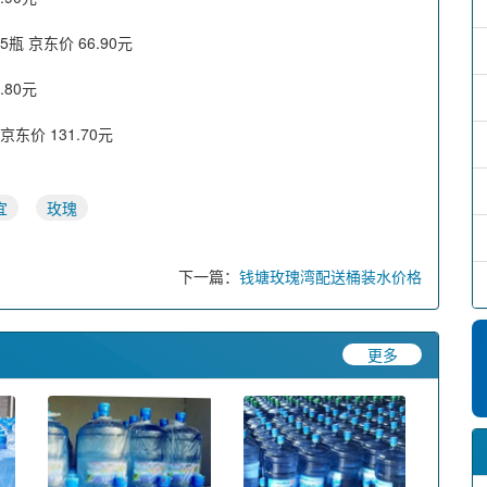
瓶 京东价 66.90元
.80元
京东价 131.70元
宜
玫瑰
下一篇：
钱塘玫瑰湾配送桶装水价格
更多