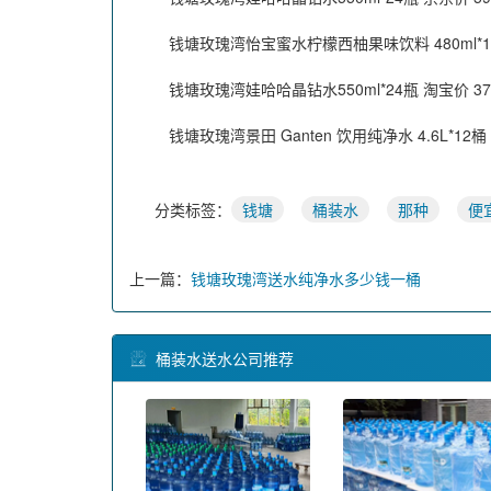
钱塘玫瑰湾怡宝蜜水柠檬西柚果味饮料 480ml*15
钱塘玫瑰湾娃哈哈晶钻水550ml*24瓶 淘宝价 37
钱塘玫瑰湾景田 Ganten 饮用纯净水 4.6L*12桶 
分类标签：
钱塘
桶装水
那种
便
上一篇：
钱塘玫瑰湾送水纯净水多少钱一桶
桶装水送水公司推荐