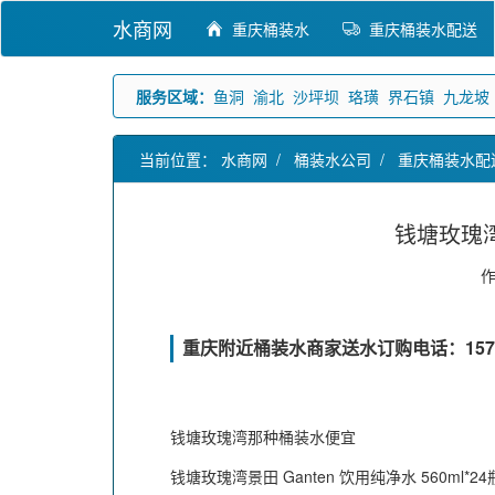
水商网
重庆桶装水
重庆桶装水配送
服务区域：
鱼洞
渝北
沙坪坝
珞璜
界石镇
九龙坡
当前位置：
水商网
/
桶装水公司
/
重庆桶装水配
钱塘玫瑰
重庆附近桶装水商家送水订购电话：15736
钱塘玫瑰湾那种桶装水便宜
钱塘玫瑰湾景田 Ganten 饮用纯净水 560ml*24瓶