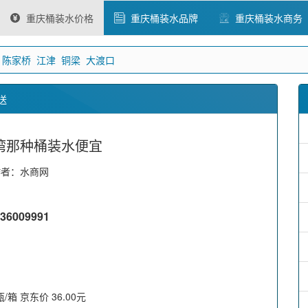
重庆桶装水价格
重庆桶装水品牌
重庆桶装水商务
陈家桥
江津
铜梁
大渡口
送
湾那种桶装水便宜
作者：水商网
009991
/箱 京东价 36.00元