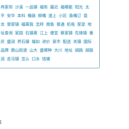
冉家坝
沙溪
一品镇
福有
最近
福哪能
阳光
太
平
安华
本科
桶装
柳嘴
道上
小区
鱼嘴订
盘
龙
曾家镇
福离我
怎样
南鱼
普通
机电
家梁
地
址查询
家园
石镇离
江上
便宜
蔡家镇
先锋镇
重
庆
盛润
界石镇
福如
进价
泉市
配送
关镇
国际
品牌
鼎山街道
山大
盛哪种
大川
地址
胡路
胡路
润
走马镇
怎么
口水
钱塘
任