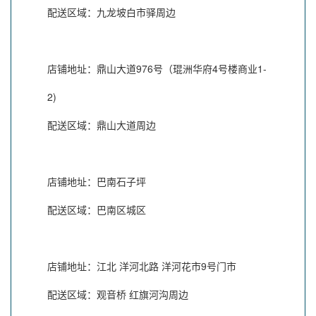
配送区域：九龙坡白市驿周边
店铺地址：鼎山大道976号（琨洲华府4号楼商业1-
2)
配送区域：鼎山大道周边
店铺地址：巴南石子坪
配送区域：巴南区城区
店铺地址：江北 洋河北路 洋河花市9号门市
配送区域：观音桥 红旗河沟周边