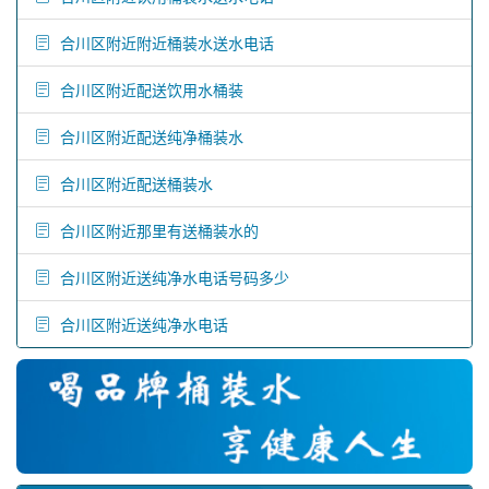
合川区附近附近桶装水送水电话
合川区附近配送饮用水桶装
合川区附近配送纯净桶装水
合川区附近配送桶装水
合川区附近那里有送桶装水的
合川区附近送纯净水电话号码多少
合川区附近送纯净水电话