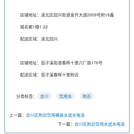
店铺地址：渝北区回兴街道金开大道2009号附18鑫
城名都1幢1-22
配送区域：渝北回兴
店铺地址：茄子溪街道春晖十里六厂路176号
配送区域：茄子溪春晖十里附近
分类标签：
合川
饮用水
附近
上一篇：
合川区附近饮用桶装水送水电话
下一篇：
合川区附近饮用水送水电话