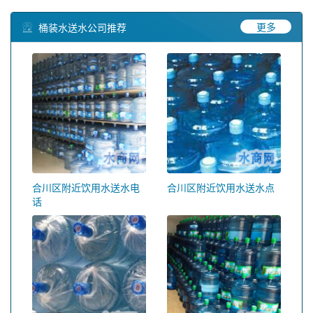
更多
桶装水送水公司推荐
合川区附近饮用水送水电
合川区附近饮用水送水点
话