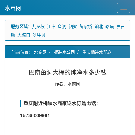
水商网
服务区域：
九龙坡
江津
鱼洞
铜梁
陈家桥
渝北
珞璜
界石
镇
大渡口
沙坪坝
当前位置：
水商网
/
桶装水公司
/
重庆桶装水配送
巴南鱼洞大桶的纯净水多少钱
作者：水商网
重庆附近桶装水商家送水订购电话：
15736009991