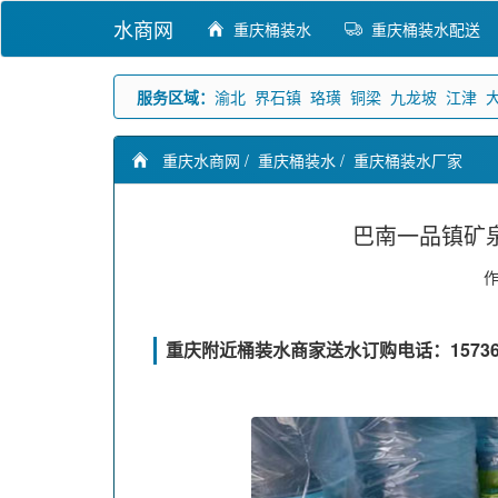
水商网
重庆桶装水
重庆桶装水配送
服务区域：
渝北
界石镇
珞璜
铜梁
九龙坡
江津
重庆水商网
/
重庆桶装水
/
重庆桶装水厂家
巴南一品镇矿
重庆附近桶装水商家送水订购电话：157360