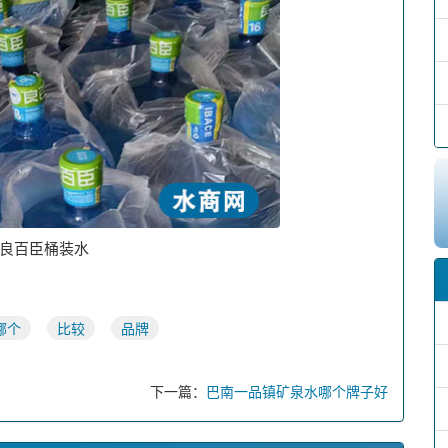
良百臣桶装水
哪个
比较
品牌
下一篇：
巴南一品镇矿泉水哪个牌子好