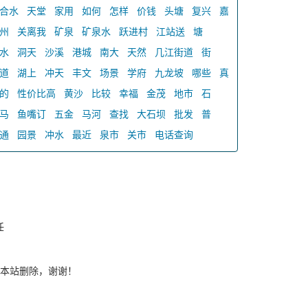
合水
天堂
家用
如何
怎样
价钱
头塘
复兴
嘉
州
关离我
矿泉
矿泉水
跃进村
江站送
塘
水
洞天
沙溪
港城
南大
天然
几江街道
街
道
湖上
冲天
丰文
场景
学府
九龙坡
哪些
真
的
性价比高
黄沙
比较
幸福
金茂
地市
石
马
鱼嘴订
五金
马河
查找
大石坝
批发
普
通
园景
冲水
最近
泉市
关市
电话查询
任
本站删除，谢谢！