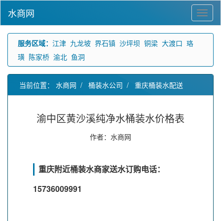
水商网
服务区域：
江津
九龙坡
界石镇
沙坪坝
铜梁
大渡口
珞
璜
陈家桥
渝北
鱼洞
当前位置：
水商网
/
桶装水公司
/
重庆桶装水配送
渝中区黄沙溪纯净水桶装水价格表
作者：水商网
重庆附近桶装水商家送水订购电话：
15736009991