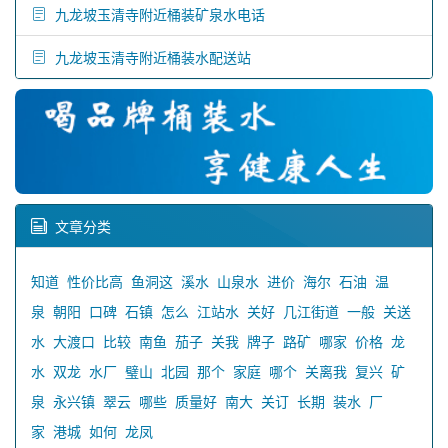
九龙坡玉清寺附近桶装矿泉水电话
九龙坡玉清寺附近桶装水配送站
文章分类
知道
性价比高
鱼洞这
溪水
山泉水
进价
海尔
石油
温
泉
朝阳
口碑
石镇
怎么
江站水
关好
几江街道
一般
关送
水
大渡口
比较
南鱼
茄子
关我
牌子
路矿
哪家
价格
龙
水
双龙
水厂
璧山
北园
那个
家庭
哪个
关离我
复兴
矿
泉
永兴镇
翠云
哪些
质量好
南大
关订
长期
装水
厂
家
港城
如何
龙凤