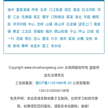
渝州
童家溪镇
所有
石井
几江街道
现在
查送
石马河街
鸿
恩
工业
先锋镇
真正
寰宇
订购电话
棠溪
渝北
华庭
朝阳
街
洋河中路
中心
怎样
山镇
铁山坪
石龙镇
送货上门
南泉
镇
黄泥
江北区
双福街
福水
鼎山街道
子山
环山
比较
钱
一只
花路
黑石
怎么
健龙
兴大
海洋
梁润
水桶
没有
本
地
查询
春晖
龙送水
复工
关水站
Copyright www.shuishangwang.com 水商网版权所有 盗版将
追究法律责任
工信部备案：
冀ICP备11021689号-20
公安部备案：
13013102000138号
免责声明：本站资源多数收集于互联网，仅供学习和研究使
用，如果侵犯您的版权，请联系本站删除，谢谢！