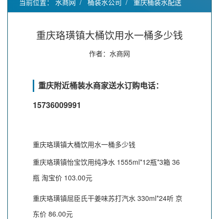
当前位置：
水商网
/
桶装水公司
/
重庆桶装水配送
重庆珞璜镇大桶饮用水一桶多少钱
作者：水商网
重庆附近桶装水商家送水订购电话：
15736009991
重庆珞璜镇大桶饮用水一桶多少钱
重庆珞璜镇怡宝饮用纯净水 1555ml*12瓶*3箱 36
瓶 淘宝价 103.00元
重庆珞璜镇屈臣氏干姜味苏打汽水 330ml*24听 京
东价 86.00元