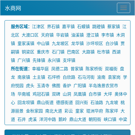
水商网
服务区域：
江津区
界石镇
嘉平镇
石蟆镇
跳磴镇
蔡家镇
江
北区
大渡口区
天府镇
华岩镇
油溪镇
澄江镇
李市镇
木洞
镇
童家溪镇
中山镇
九龙坡区
龙华镇
沙坪坝区
白沙镇
贾
嗣镇
铜梁区
重庆市
石门镇
巴南区
大路镇
杜市镇
西湖
镇
广兴镇
先锋镇
永兴镇
支坪镇
所在街道：
幸福华庭
凤德二路
曾家镇
陈家桥街
双福街
盘
龙
南泉镇
土主镇
石坪桥
白欣路
石马河街
渝南
袁家岗
学
府悦园
虎头
玉清寺
佛图
香炉
广阳镇
半岛逸景农贸市
场
华南城
鸡冠石镇
双碑
山洞
凤凰镇
白市驿
大坪
奥体中
心
回龙坝镇
鼎山街道
德感街道
回兴街
石油路
九龙坡
桃
源丽景
金秋家园
南北大道
彩云
童家
琨洲华府
陈家坪
大
道
石井
虎溪
洋河中路
鹅岭
鼎山大道
朝阳街
峡口镇
中梁