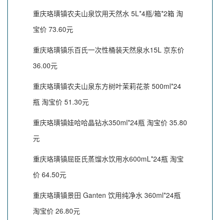
重庆珞璜镇农夫山泉饮用天然水 5L*4瓶/箱*2箱 淘
宝价 73.60元
重庆珞璜镇乐百氏一次性桶装天然泉水15L 京东价
36.00元
重庆珞璜镇农夫山泉东方树叶茉莉花茶 500ml*24
瓶 淘宝价 51.30元
重庆珞璜镇娃哈哈晶钻水350ml*24瓶 淘宝价 35.80
元
重庆珞璜镇屈臣氏蒸馏水饮用水600mL*24瓶 淘宝
价 64.50元
重庆珞璜镇景田 Ganten 饮用纯净水 360ml*24瓶
淘宝价 26.80元