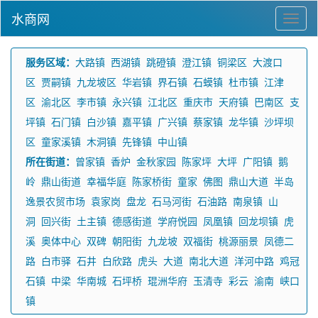
水商网
服务区域：
大路镇
西湖镇
跳磴镇
澄江镇
铜梁区
大渡口
区
贾嗣镇
九龙坡区
华岩镇
界石镇
石蟆镇
杜市镇
江津
区
渝北区
李市镇
永兴镇
江北区
重庆市
天府镇
巴南区
支
坪镇
石门镇
白沙镇
嘉平镇
广兴镇
蔡家镇
龙华镇
沙坪坝
区
童家溪镇
木洞镇
先锋镇
中山镇
所在街道：
曾家镇
香炉
金秋家园
陈家坪
大坪
广阳镇
鹅
岭
鼎山街道
幸福华庭
陈家桥街
童家
佛图
鼎山大道
半岛
逸景农贸市场
袁家岗
盘龙
石马河街
石油路
南泉镇
山
洞
回兴街
土主镇
德感街道
学府悦园
凤凰镇
回龙坝镇
虎
溪
奥体中心
双碑
朝阳街
九龙坡
双福街
桃源丽景
凤德二
路
白市驿
石井
白欣路
虎头
大道
南北大道
洋河中路
鸡冠
石镇
中梁
华南城
石坪桥
琨洲华府
玉清寺
彩云
渝南
峡口
镇