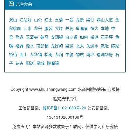
文章分类
双山
江站好
山公
红土
玉清
一般
龙景
梁订
鼎山大道
金
秋家园
口水
龙兴
服装
大坪
关润
鱼嘴景
恒大
本地
中
梁
附近
玉清寺
歇马
安澜镇
白沙镇
如何
街道
石子坪
鱼
嘴
磁器
源水
南彭镇
龙好的
梁送
北大
关送水
就近
陈家
桥街
面上
龙华镇
松树
龙润
中航
物质
南坪
琨洲华府
石
子
花卉
配送
星城
柳嘴镇
Copyright www.shuishangwang.com 水商网版权所有 盗版将
追究法律责任
工信部备案：
冀ICP备11021689号-20
公安部备案：
13013102000138号
免责声明：本站资源多数收集于互联网，仅供学习和研究使