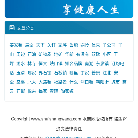
文章分类
姜家镇
最全
天下
关订
家坪
鲁能
鹅岭
信息
子公司
子
山
周边
石油
矿物质
地矿
华新
有没有
双碑
小区
王
坪
湖水
林寺
恒大
峡口镇
知名品牌
南湖
东泉镇
订购电
话
玉清
哪家
界石镇
石板镇
哪里
丁家
普景
江北
安
全
棠溪
北大
大路镇
福路景
什么
河口镇
朝阳街
城市
慈
云
石街
悦来
每家
春晖
陶家镇
Copyright www.shuishangwang.com 水商网版权所有 盗版将
追究法律责任