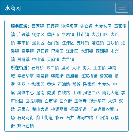
水商网
服务区域：
蔡家镇
石蟆镇
沙坪坝区
先锋镇
九龙坡区
童家溪
镇
广兴镇
铜梁区
重庆市
华岩镇
杜市镇
大渡口区
大路
镇
李市镇
渝北区
石门镇
江津区
支坪镇
澄江镇
白沙镇
油
溪镇
嘉平镇
界石镇
巴南区
江北区
木洞镇
西湖镇
永兴
镇
贾嗣镇
中山镇
天府镇
龙华镇
所在街道：
石坪桥
峡口镇
盘龙
大坪
虎头
土主镇
华南
城
幸福华庭
南泉镇
朝阳街
凤凰镇
陈家桥街
曾家镇
童
家
佛图
金秋家园
香炉
石油路
鹅岭
陈家坪
九龙坡
中
梁
奥体中心
渝南
虎溪
白欣路
山洞
凤德二路
南北大道
学
府悦园
回龙坝镇
白市驿
回兴街
玉清寺
琨洲华府
大道
双
碑
袁家岗
鼎山大道
桃源丽景
德感街道
半岛逸景农贸市
场
石马河街
鼎山街道
彩云
石井
洋河中路
广阳镇
双福
街
鸡冠石镇