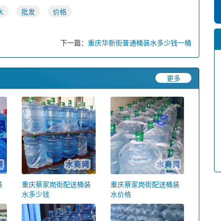
水
批发
价格
下一篇：
重庆华新街普通桶装水多少钱一桶
更多
装
重庆蔡家岗街配送桶装
重庆蔡家岗街配送桶装
水多少钱
水价格