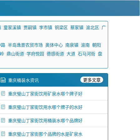
镇
童家溪镇
贾嗣镇
李市镇
铜梁区
蔡家镇
渝北区
广
中路
半岛逸景农贸市场
奥体中心
南泉镇
渝南
朝阳
岭
鼎山街道
学府悦园
德感街道
大道
石马河街
盘
更多文章
重庆桶装水资讯
重庆璧山丁家街饮用矿泉水哪个牌子好
重庆璧山丁家街饮用水哪个牌子的水好
重庆璧山丁家街饮用桶装水哪个品牌好
重庆璧山丁家街那个品牌的水是矿泉水