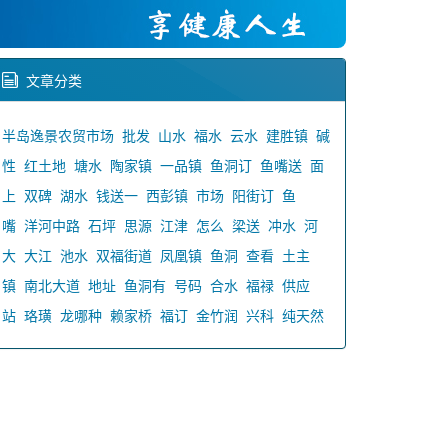
文章分类
半岛逸景农贸市场
批发
山水
福水
云水
建胜镇
碱
性
红土地
塘水
陶家镇
一品镇
鱼洞订
鱼嘴送
面
上
双碑
湖水
钱送一
西彭镇
市场
阳街订
鱼
嘴
洋河中路
石坪
思源
江津
怎么
梁送
冲水
河
大
大江
池水
双福街道
凤凰镇
鱼洞
查看
土主
镇
南北大道
地址
鱼洞有
号码
合水
福禄
供应
站
珞璜
龙哪种
赖家桥
福订
金竹润
兴科
纯天然