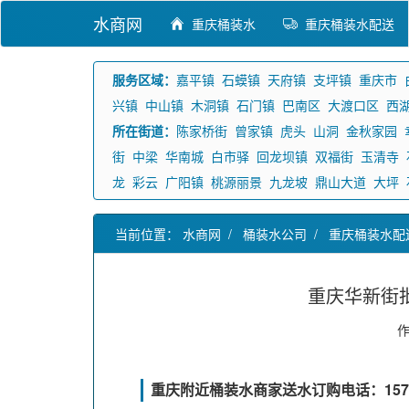
水商网
重庆桶装水
重庆桶装水配送
服务区域：
嘉平镇
石蟆镇
天府镇
支坪镇
重庆市
兴镇
中山镇
木洞镇
石门镇
巴南区
大渡口区
西
所在街道：
陈家桥街
曾家镇
虎头
山洞
金秋家园
街
中梁
华南城
白市驿
回龙坝镇
双福街
玉清寺
龙
彩云
广阳镇
桃源丽景
九龙坡
鼎山大道
大坪
当前位置：
水商网
/
桶装水公司
/
重庆桶装水配
重庆华新街
重庆附近桶装水商家送水订购电话：15736