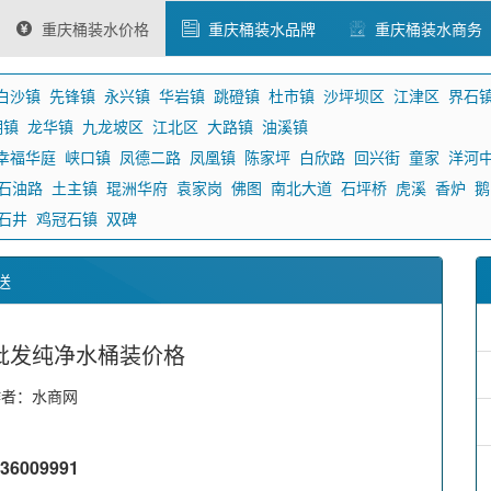
重庆桶装水价格
重庆桶装水品牌
重庆桶装水商务
白沙镇
先锋镇
永兴镇
华岩镇
跳磴镇
杜市镇
沙坪坝区
江津区
界石
湖镇
龙华镇
九龙坡区
江北区
大路镇
油溪镇
幸福华庭
峡口镇
凤德二路
凤凰镇
陈家坪
白欣路
回兴街
童家
洋河
石油路
土主镇
琨洲华府
袁家岗
佛图
南北大道
石坪桥
虎溪
香炉
鹅
石井
鸡冠石镇
双碑
送
批发纯净水桶装价格
作者：水商网
009991