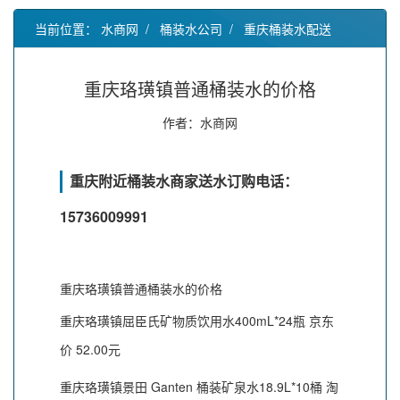
当前位置：
水商网
/
桶装水公司
/
重庆桶装水配送
重庆珞璜镇普通桶装水的价格
作者：水商网
重庆附近桶装水商家送水订购电话：
15736009991
重庆珞璜镇普通桶装水的价格
重庆珞璜镇屈臣氏矿物质饮用水400mL*24瓶 京东
价 52.00元
重庆珞璜镇景田 Ganten 桶装矿泉水18.9L*10桶 淘