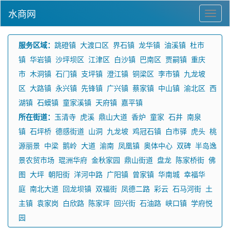
水商网
服务区域：
跳磴镇
大渡口区
界石镇
龙华镇
油溪镇
杜市
镇
华岩镇
沙坪坝区
江津区
白沙镇
巴南区
贾嗣镇
重庆
市
木洞镇
石门镇
支坪镇
澄江镇
铜梁区
李市镇
九龙坡
区
大路镇
永兴镇
先锋镇
广兴镇
蔡家镇
中山镇
渝北区
西
湖镇
石蟆镇
童家溪镇
天府镇
嘉平镇
所在街道：
玉清寺
虎溪
鼎山大道
香炉
童家
石井
南泉
镇
石坪桥
德感街道
山洞
九龙坡
鸡冠石镇
白市驿
虎头
桃
源丽景
中梁
鹅岭
大道
渝南
凤凰镇
奥体中心
双碑
半岛逸
景农贸市场
琨洲华府
金秋家园
鼎山街道
盘龙
陈家桥街
佛
图
大坪
朝阳街
洋河中路
广阳镇
曾家镇
华南城
幸福华
庭
南北大道
回龙坝镇
双福街
凤德二路
彩云
石马河街
土
主镇
袁家岗
白欣路
陈家坪
回兴街
石油路
峡口镇
学府悦
园