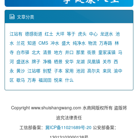
文章分类
江站有
德感街道
红土
大坪
等于
虎头
中心
龙送水
池
水
兰花
知道
CMS
冲水
盛大
纯净水
物流
万寿路
林
寺
白市驿
北大
清景
地方
井口
那里
街景
童家溪镇
马
河
盛送水
牌子
净桶
栖景
安华
龙湖
凤凰镇
关市
西
永
黄沙
江站哪
别墅
子本
家用
池润
高尔夫
来凤
渝中
区
歇马
万寿
福润田
悦来
什么
Copyright www.shuishangwang.com 水商网版权所有 盗版将
追究法律责任
工信部备案：
冀ICP备11021689号-20
公安部备案：
13013102000138号